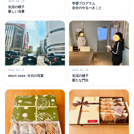
2023.04.13
学習プログラム
生活の様子
自分のやるべきこと
新しい当番
2023.04.11
2023.04.10
short note: 今日の写真
生活の様子
新たな門出