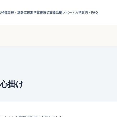
の特徴
自律・進路支援
進学支援
就労支援
活動レポート
入学案内・FAQ
の心掛け