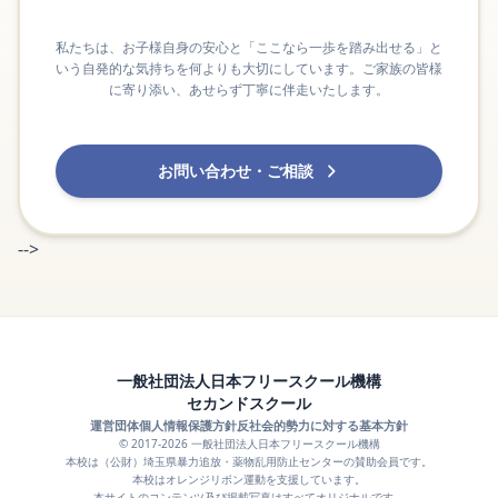
私たちは、お子様自身の安心と「ここなら一歩を踏み出せる」と
いう自発的な気持ちを何よりも大切にしています。ご家族の皆様
に寄り添い、あせらず丁寧に伴走いたします。
お問い合わせ・ご相談
-->
一般社団法人日本フリースクール機構
セカンドスクール
運営団体
個人情報保護方針
反社会的勢力に対する基本方針
© 2017-2026 一般社団法人日本フリースクール機構
本校は（公財）埼玉県暴力追放・薬物乱用防止センターの賛助会員です。
本校はオレンジリボン運動を支援しています。
本サイトのコンテンツ及び掲載写真はすべてオリジナルです。