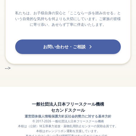
私たちは、お子様自身の安心と「ここなら一歩を踏み出せる」と
いう自発的な気持ちを何よりも大切にしています。ご家族の皆様
に寄り添い、あせらず丁寧に伴走いたします。
お問い合わせ・ご相談
-->
一般社団法人日本フリースクール機構
セカンドスクール
運営団体
個人情報保護方針
反社会的勢力に対する基本方針
© 2017-2026 一般社団法人日本フリースクール機構
本校は（公財）埼玉県暴力追放・薬物乱用防止センターの賛助会員です。
本校はオレンジリボン運動を支援しています。
本サイトのコンテンツ及び掲載写真はすべてオリジナルです。