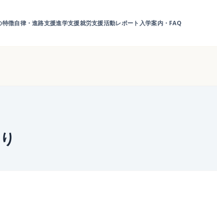
の特徴
自律・進路支援
進学支援
就労支援
活動レポート
入学案内・FAQ
より