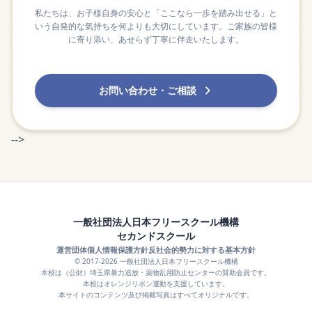
私たちは、お子様自身の安心と「ここなら一歩を踏み出せる」と
いう自発的な気持ちを何よりも大切にしています。ご家族の皆様
に寄り添い、あせらず丁寧に伴走いたします。
お問い合わせ・ご相談
-->
一般社団法人日本フリースクール機構
セカンドスクール
運営団体
個人情報保護方針
反社会的勢力に対する基本方針
© 2017-2026 一般社団法人日本フリースクール機構
本校は（公財）埼玉県暴力追放・薬物乱用防止センターの賛助会員です。
本校はオレンジリボン運動を支援しています。
本サイトのコンテンツ及び掲載写真はすべてオリジナルです。