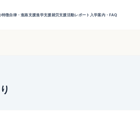
の特徴
自律・進路支援
進学支援
就労支援
活動レポート
入学案内・FAQ
より