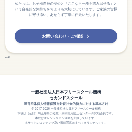
私たちは、お子様自身の安心と「ここなら一歩を踏み出せる」と
いう自発的な気持ちを何よりも大切にしています。ご家族の皆様
に寄り添い、あせらず丁寧に伴走いたします。
お問い合わせ・ご相談
-->
一般社団法人日本フリースクール機構
セカンドスクール
運営団体
個人情報保護方針
反社会的勢力に対する基本方針
© 2017-2026 一般社団法人日本フリースクール機構
本校は（公財）埼玉県暴力追放・薬物乱用防止センターの賛助会員です。
本校はオレンジリボン運動を支援しています。
本サイトのコンテンツ及び掲載写真はすべてオリジナルです。