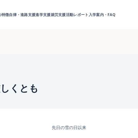
の特徴
自律・進路支援
進学支援
就労支援
活動レポート
入学案内・FAQ
厳しくとも
先日の雪の日以来