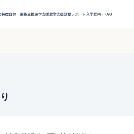
の特徴
自律・進路支援
進学支援
就労支援
活動レポート
入学案内・FAQ
守り