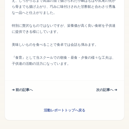
え、しっかり芯まで高温の油で揚げられた小鯛はもはや尻尾の先か
ら骨までも揚げ上がり、巧みに味付けされた甘酢餡と合わさり秀逸
な一品へと仕上がりました。
特別に贅沢なものではないですが、栄養価が高く良い食材を子供達
に提供できる様にしています。
美味しいものを食べることで食卓では会話も弾みます。
『食育』として当スクールでの朝食・昼食・夕食の様々な工夫は、
子供達の活動の活力になっています。
➔ 前の記事へ
次の記事へ ➔
活動レポートトップへ戻る