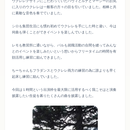
ウクレレデザインにこだわっていたハヴィとルナとマーシーのお気
に入りのウクレレは一般客の方々の目を引いていました。相棒と共
に素敵な音色を奏でていました。
シロも集団生活にも慣れ初めてウクレレを手にした時と違い、今は
何曲も弾くことができイベントを楽しんでいました。
レモも教習所に通いながら、パルも就職活動の合間を縫ってみんな
とのイベントを楽しみたいという想いからフリータイムの時間を有
効活用し練習に励んできました。
ちーちゃんもフラダンスとウクレレ両方の練習の為に誰よりも早く
起床し練習に励んでいました。
今回は１時間という出演枠を最大限に活用するべく我こそはと演奏
披露したい生徒を募りたくさんの曲を披露しました。