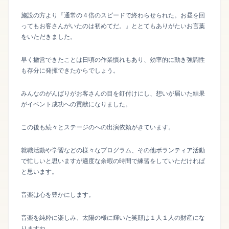
施設の方より『通常の４倍のスピードで終わらせられた。お昼を回
ってもお客さんがいたのは初めてだ。』ととてもありがたいお言葉
をいただきました。
早く撤営できたことは日頃の作業慣れもあり、効率的に動き強調性
も存分に発揮できたからでしょう。
みんなのがんばりがお客さんの目を釘付けにし、想いが届いた結果
がイベント成功への貢献になりました。
この後も続々とステージのへの出演依頼がきています。
就職活動や学習などの様々なプログラム、その他ボランティア活動
で忙しいと思いますが適度な余暇の時間で練習をしていただければ
と思います。
音楽は心を豊かにします。
音楽を純粋に楽しみ、太陽の様に輝いた笑顔は１人１人の財産にな
りますね。