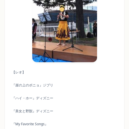
【レオ】
『崖の上のポニョ』ジブリ
『ハイ・ホー』ディズニー
『美女と野獣』ディズニー
『My Favorite Songs』