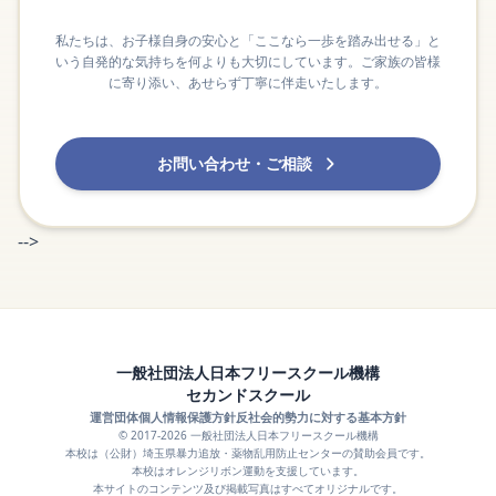
私たちは、お子様自身の安心と「ここなら一歩を踏み出せる」と
いう自発的な気持ちを何よりも大切にしています。ご家族の皆様
に寄り添い、あせらず丁寧に伴走いたします。
お問い合わせ・ご相談
-->
一般社団法人日本フリースクール機構
セカンドスクール
運営団体
個人情報保護方針
反社会的勢力に対する基本方針
© 2017-2026 一般社団法人日本フリースクール機構
本校は（公財）埼玉県暴力追放・薬物乱用防止センターの賛助会員です。
本校はオレンジリボン運動を支援しています。
本サイトのコンテンツ及び掲載写真はすべてオリジナルです。