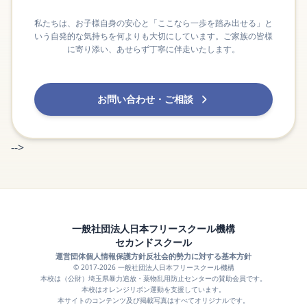
私たちは、お子様自身の安心と「ここなら一歩を踏み出せる」と
いう自発的な気持ちを何よりも大切にしています。ご家族の皆様
に寄り添い、あせらず丁寧に伴走いたします。
お問い合わせ・ご相談
-->
一般社団法人日本フリースクール機構
セカンドスクール
運営団体
個人情報保護方針
反社会的勢力に対する基本方針
© 2017-2026 一般社団法人日本フリースクール機構
本校は（公財）埼玉県暴力追放・薬物乱用防止センターの賛助会員です。
本校はオレンジリボン運動を支援しています。
本サイトのコンテンツ及び掲載写真はすべてオリジナルです。