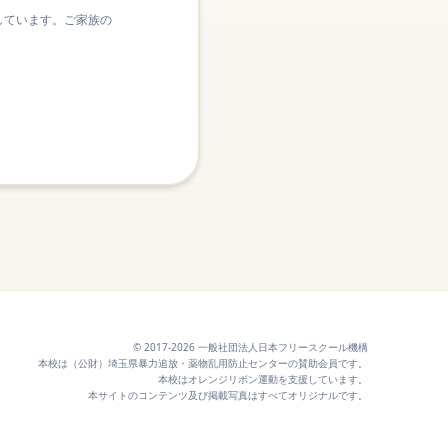
しています。ご家族の
© 2017-2026 一般社団法人日本フリースクール機構
本校は（公財）埼玉県暴力追放・薬物乱用防止センターの賛助会員です。
本校はオレンジリボン運動を支援しています。
本サイトのコンテンツ及び掲載写真はすべてオリジナルです。