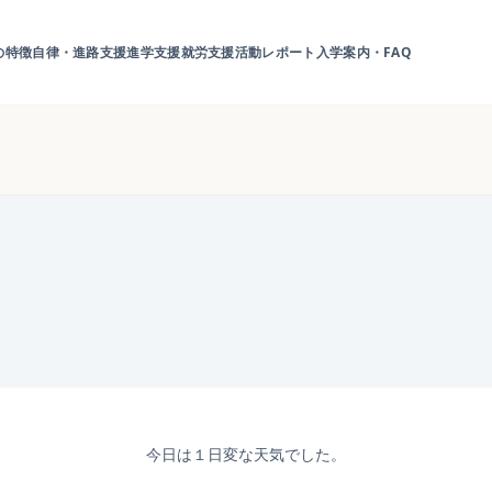
の特徴
自律・進路支援
進学支援
就労支援
活動レポート
入学案内・FAQ
今日は１日変な天気でした。