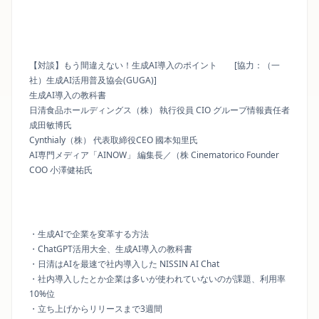
【対談】もう間違えない！生成AI導入のポイント [協力：（一
社）生成AI活用普及協会(GUGA)]
生成AI導入の教科書
日清食品ホールディングス（株） 執行役員 CIO グループ情報責任者
成田敏博氏
Cynthialy（株） 代表取締役CEO 國本知里氏
AI専門メディア「AINOW」 編集長／（株 Cinematorico Founder
COO 小澤健祐氏
・生成AIで企業を変革する方法
・ChatGPT活用大全、生成AI導入の教科書
・日清はAIを最速で社内導入した NISSIN AI Chat
・社内導入したとか企業は多いが使われていないのが課題、利用率
10%位
・立ち上げからリリースまで3週間