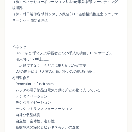
（株）ベネッセコーポレーション Udemy事業本部 マーケティング
統括部
（株）村田製作所 情報システム統括部 DX基盤構築推進室 シニアマ
ネージャー 鷹野正宗氏
ベネッセ
・Udemyは7千万人の学習者と5万5千人の講師、CtoCサービス
・法人向け1500社以上
・一足飛びでなく、今どこに取り組むかが重要
・DXの進行により人材の供給バランスの崩壊が発生
村田製作所
・Innovator in Electronics
・ムラタの電子部品は電気で動く殆どの物に入っている
・デジタイゼーション
・デジタライゼーション
・デジタルトランスフォーメーション
・自律分散型経営
・自立性、全体性、進歩性
・基盤事業の深化とビジネスモデルの進化