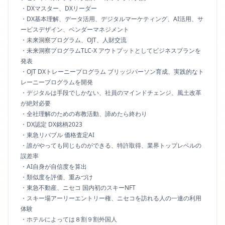
・DXマスター、DXリーダー
・DX基本理解、データ活用、デジタルマーケティング、AI活用、サ
ービスデザイン、ベンダーマネジメント
・未来洞察プログラム、OJT、人財交流
・未来洞察プログラムTLC-X アウトプットとしてビジネスプランを
発表
・OJT DXトレーニープログラム ブリッジパーソン育成、実践的なト
レーニープログラムを開発
・デジタルは手段でしかない、社員のマインドチェンジ、風土改革
が絶対必要
・全社理解のための布教活動、諦めたら終わり
・DX認定 DX銘柄2023
・東急リバブル 価格査定AI
・誰がやっても同じものができる、特許取得、業界トップレベルの
誤差率
・AI自身が自信度を算出
・類似度を評価、重みづけ
・東急不動産、ニセコ 国内初のスキーNFT
・スキー場アーリーエントリー権、ニセコを訪れる人の一連の利用
体験
・ホテルによっては８割９割外国人