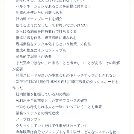
・ハルシネーションがあることを前提に付き合う
・生成AIを使いたい部署もある
・社内報でテンプレートを紹介
・使えるようになった、でお終いではいけない
・あらゆる施策を同時並行で打ちまくる
・推進組織を作る、経営戦略に組み込む
・現場業務をデジタル化するという施策、方向性
・生成AI推進にインセンティブも
・多角的で泥臭さが必要
・まだ完全ではない、出来ることと出来ないことがある、その理解
が必要
・発展スピードが速いが事業会社のキャッチアップがしきれない
・新卒1年目の社員が生成AI社内利用率可視化のダッシュボードを
作った
・社内情報を把握しているAIの構築
・AI利用を予め前提とした業務プロセスの確立
・ゼロから考えられる人と一緒にやっていくことも重要
・業務システムとの情報連携
・ノープロンプト
・クリックしていくだけで仕事が終わっていく
・今年以降は自分でプロンプトを書く以外にどんなシステムを使っ