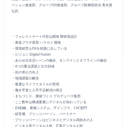
ーション推進部、グループDX推進部、グループ財務部担当 青木貴
弘氏
・フォレストゲート代官山開発 隈研吾設計
・東急プラザ原宿 ハラカド 開発
・環境経営もDXを前面に出している
・ビジョン Digital Fusion
・あらゆる生活シーンの融合、オンラインとオフラインの融合
・4つの重点課題と注力領域
・街の求心力向上
・地域課題の解決
・最適なライフスタイルの実現
・働き甲斐と人手不足解消の両立
・まちづくり、価値づくり プロデュース集団
・ここ数年は構成要素にデジタルが加わっている
・DX戦略、業務システム、ITインフラ、CVC部門
・経営層、ブリッジパーソン、パートナー
・ブリッジパーソンはビジネスとデジタル両効きの人
、ビジネス系デジタル人財、IT系デジタル人財