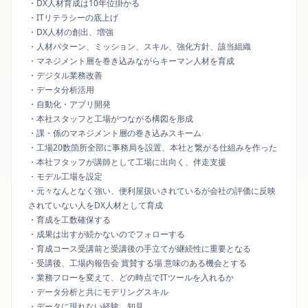
・DX人材育成は10年位掛かる
・ITリテラシーの底上げ
・DX人材の創出、増強
・人材パターン、ミッション、スキル、強化方針、該当組織
・マネジメント層を巻き込みながらキーマン人材を育成
・デジタル業務改善
・データ分析活用
・自動化・アプリ開発
・本社スタッフと工場がつながる構図を形成
・課・係のマネジメント層の巻き込みスキーム
・工場20数箇所全部に事務局を設置、本社と繋がる仕組みを作った
・本社フタッフが講師として工場に出向く、伴走支援
・モデル工場を設定
・元々なんとなく強い、便利屋扱いされているが会社の評価に反映
されていない人をDX人材として育成
・育成を工数確保する
・成果は出すが続かないのでフォローする
・育成コース受講前と受講後の手立てが継続性に重要となる
・受講後、工場内報告会 賞賛する場 意味のある機会とする
・業務フローを変えて、どの時点でITツールを入れるか
・データ分析と共にモデリングスキル
・データに現れない経験、知見