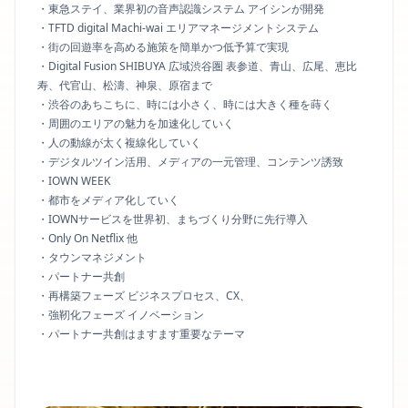
・東急ステイ、業界初の音声認識システム アイシンが開発
・TFTD digital Machi-wai エリアマネージメントシステム
・街の回遊率を高める施策を簡単かつ低予算で実現
・Digital Fusion SHIBUYA 広域渋谷圏 表参道、青山、広尾、恵比
寿、代官山、松濤、神泉、原宿まで
・渋谷のあちこちに、時には小さく、時には大きく種を蒔く
・周囲のエリアの魅力を加速化していく
・人の動線が太く複線化していく
・デジタルツイン活用、メディアの一元管理、コンテンツ誘致
・IOWN WEEK
・都市をメディア化していく
・IOWNサービスを世界初、まちづくり分野に先行導入
・Only On Netflix 他
・タウンマネジメント
・パートナー共創
・再構築フェーズ ビジネスプロセス、CX、
・強靭化フェーズ イノベーション
・パートナー共創はますます重要なテーマ