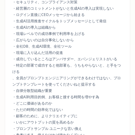
・セキュリティ、コンプライアンス対策
・経営層のコミットメントがないと生成AIの導入は実現しない
・ログイン直後にCEOメッセージから始まる
・生成AI活用推進サイクルをトップメッセージとして発信
・生成AIの導入は組織から
・現場レベルでの成功事例で利用率を上げる
・広がらないのは自分事化しないから
・全社DB、生成AI環境、全社ツール
・現場に入り込んだ活用の促進
・成功しているところはアンバサダー、エバンジェリストがいる
・特定の部署で成功すると他部署も、うちもやらないと、と手をつ
ける
、全員がプロンプトエンジニアリングができるわけではない、プロ
ンプトテンプレートを使ってくださいねと提示する
・自律分散型組織が重要
・生成AI利用目的例、お客様と接する時間を増やす為
・どこに価値があるのか
・ただの時間の効率化ではない
・顧客のために、よりクリエイティブに
・いかにアウトプットの質を高めるか
・プロンプトサンプル ユニークな言い換え
・参考にする、使えなければ使わなくていい