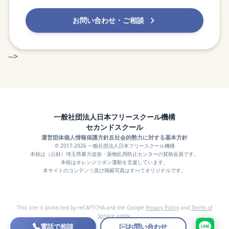
お問い合わせ・ご相談
-->
一般社団法人日本フリースクール機構
セカンドスクール
運営団体
個人情報保護方針
反社会的勢力に対する基本方針
© 2017-2026 一般社団法人日本フリースクール機構
本校は（公財）埼玉県暴力追放・薬物乱用防止センターの賛助会員です。
本校はオレンジリボン運動を支援しています。
本サイトのコンテンツ及び掲載写真はすべてオリジナルです。
This site is protected by reCAPTCHA and the Google
Privacy Policy
and
Terms of
Service
apply.
電話で相談
お問い合わせ