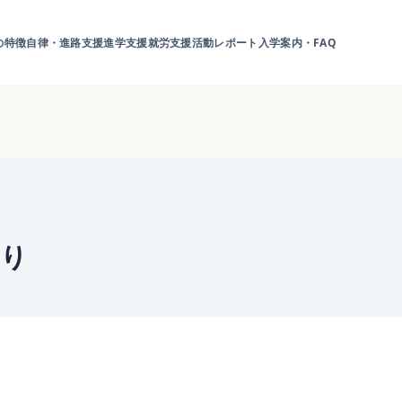
の特徴
自律・進路支援
進学支援
就労支援
活動レポート
入学案内・FAQ
より