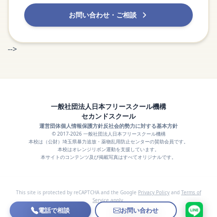
お問い合わせ・ご相談
-->
一般社団法人日本フリースクール機構
セカンドスクール
運営団体
個人情報保護方針
反社会的勢力に対する基本方針
© 2017-2026 一般社団法人日本フリースクール機構
本校は（公財）埼玉県暴力追放・薬物乱用防止センターの賛助会員です。
本校はオレンジリボン運動を支援しています。
本サイトのコンテンツ及び掲載写真はすべてオリジナルです。
This site is protected by reCAPTCHA and the Google
Privacy Policy
and
Terms of
Service
apply.
電話で相談
お問い合わせ