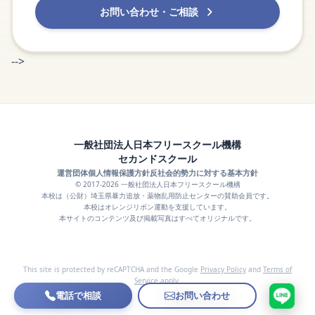
お問い合わせ・ご相談
-->
一般社団法人日本フリースクール機構
セカンドスクール
運営団体
個人情報保護方針
反社会的勢力に対する基本方針
© 2017-2026 一般社団法人日本フリースクール機構
本校は（公財）埼玉県暴力追放・薬物乱用防止センターの賛助会員です。
本校はオレンジリボン運動を支援しています。
本サイトのコンテンツ及び掲載写真はすべてオリジナルです。
This site is protected by reCAPTCHA and the Google
Privacy Policy
and
Terms of
Service
apply.
電話で相談
お問い合わせ