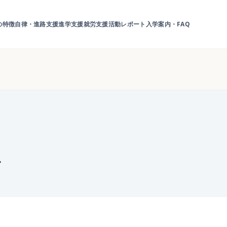
の特徴
自律・進路支援
進学支援
就労支援
活動レポート
入学案内・FAQ
で