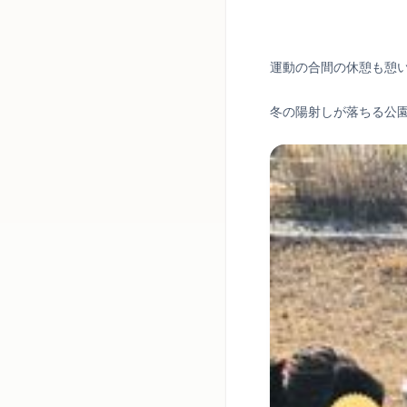
運動の合間の休憩も憩
冬の陽射しが落ちる公