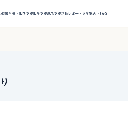
の特徴
自律・進路支援
進学支援
就労支援
活動レポート
入学案内・FAQ
より