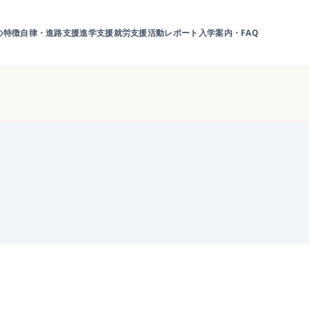
の特徴
自律・進路支援
進学支援
就労支援
活動レポート
入学案内・FAQ
り