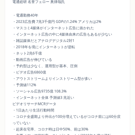
電通総研 名誉フェロー 奥律哉氏
・電通勤務40年
・2023広告費 7兆3千億円 GDPの1.24% アメリカは2%
・マスコミ4媒体がインターネット広告に抜かれた
・インターネット広告の中に4媒体由来の広告もあるが少ない
・雑誌媒体だとアナログデジタル2対1
・2018年を境にインターネットが逆転
・ネット2兆6千億
・動画広告が伸びている
・予約型は少なく、運用型が基本、圧倒
・ビデオ広告6860億
・アウトストリームよりインストリーム型が多い
・予測値112%
・ソーシャル広告9735億 108.3%
・インターネット全体 予測値3 兆近い
ビデオリサーチMCRデータ
・1日あたり生活行動時間
・コロナ全盛期より外出が100分増えているがコロナ前には60分戻
っていない
・起床在宅率、コロナ時は日中50%、前は30%