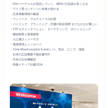
・AIやバーチャルが混在していく、便利だが誤認が多くなる
・ライブ系コンテンツに拍車が掛かる
・広告掲載環境の確認
・ワンソース、マルチユースの幻想
・バイイング、プランニング、評価の統合指標 まだなかなか難しい
・STP セグメンテーション、ターゲティング、ポジショニング
・継続顧客と新規顧客
・人口減少→リーチ力
・視聴環境とメッセージ
・Time Mood Location Scene いつ、気分、どこで、場面
・日本の広告費冊子報告書PDF
・日本の広告費解説
・情報メディア白書2024