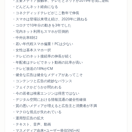
・主要メディア接触率、テレビとネットが2019年を境に逆転
・どんどんネット経由になる
・コネクディッドテレビがここ数年で伸長
・スマホは登場以来増え続け、2020年に跳ねる
・コロナで10年分の動きを3年でした
・宅内ネット利用もスマホが圧倒的
・中外比率8対2
・若い年代程スマホ偏重！PCは少ない
・女性は基本スマホ一択
・テレビのネット接続率の伸長が続く
・年配者はテレビでネット動画の比率が高い
・テレビ放送の18%がCM
・健全な広告は健全なメディアがあってこそ
・コンテンツと広告の絶妙なバランス
・フェイクかどうかが問われる
・今の若者は検索エンジンは得意ではない
・デジタル空間における情報流通の健全性確保
・質の悪いメディアが増えると広告主と消費者が不満
・マクロな視点が失われている
・運用型広告の拡大
・テキスト、音声、動画
・マスメディア由来+ユーザー発信SNS+AI