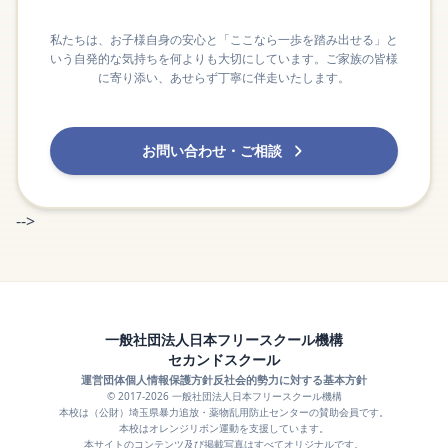
私たちは、お子様自身の安心と「ここなら一歩を踏み出せる」と
いう自発的な気持ちを何よりも大切にしています。ご家族の皆様
に寄り添い、あせらず丁寧に伴走いたします。
お問い合わせ・ご相談
-->
一般社団法人日本フリースクール機構
セカンドスクール
運営団体
個人情報保護方針
反社会的勢力に対する基本方針
© 2017-2026 一般社団法人日本フリースクール機構
本校は（公財）埼玉県暴力追放・薬物乱用防止センターの賛助会員です。
本校はオレンジリボン運動を支援しています。
本サイトのコンテンツ及び掲載写真はすべてオリジナルです。