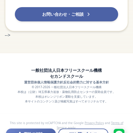
お問い合わせ・ご相談
-->
一般社団法人日本フリースクール機構
セカンドスクール
運営団体
個人情報保護方針
反社会的勢力に対する基本方針
© 2017-2026 一般社団法人日本フリースクール機構
本校は（公財）埼玉県暴力追放・薬物乱用防止センターの賛助会員です。
本校はオレンジリボン運動を支援しています。
本サイトのコンテンツ及び掲載写真はすべてオリジナルです。
This site is protected by reCAPTCHA and the Google
Privacy Policy
and
Terms of
Service
apply.