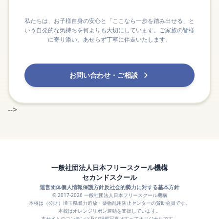
私たちは、お子様自身の安心と「ここなら一歩を踏み出せる」と
いう自発的な気持ちを何よりも大切にしています。ご家族の皆様
に寄り添い、あせらず丁寧に伴走いたします。
お問い合わせ・ご相談
-->
一般社団法人日本フリースクール機構
セカンドスクール
運営団体
個人情報保護方針
反社会的勢力に対する基本方針
© 2017-2026 一般社団法人日本フリースクール機構
本校は（公財）埼玉県暴力追放・薬物乱用防止センターの賛助会員です。
本校はオレンジリボン運動を支援しています。
本サイトのコンテンツ及び掲載写真はすべてオリジナルです。