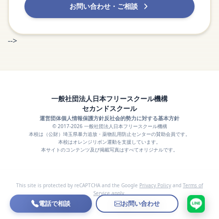
お問い合わせ・ご相談
-->
一般社団法人日本フリースクール機構
セカンドスクール
運営団体
個人情報保護方針
反社会的勢力に対する基本方針
© 2017-2026 一般社団法人日本フリースクール機構
本校は（公財）埼玉県暴力追放・薬物乱用防止センターの賛助会員です。
本校はオレンジリボン運動を支援しています。
本サイトのコンテンツ及び掲載写真はすべてオリジナルです。
This site is protected by reCAPTCHA and the Google
Privacy Policy
and
Terms of
Service
apply.
電話で相談
お問い合わせ