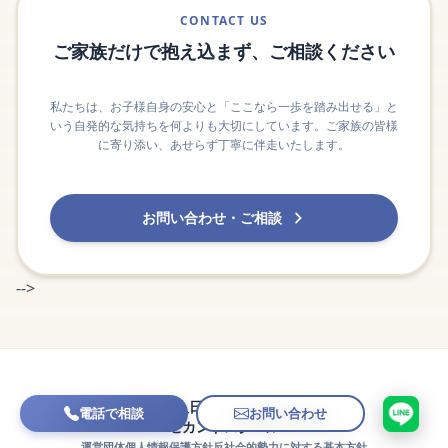
CONTACT US
ご家族だけで抱え込まず、ご相談ください
私たちは、お子様自身の安心と「ここなら一歩を踏み出せる」と
いう自発的な気持ちを何よりも大切にしています。ご家族の皆様
に寄り添い、あせらず丁寧に伴走いたします。
お問い合わせ・ご相談
-->
一般社団法人日本フリースクール機構
電話で相談
お問い合わせ
セカンドスクール
運営団体
個人情報保護方針
反社会的勢力に対する基本方針