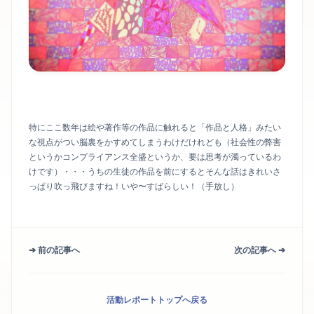
特にここ数年は絵や著作等の作品に触れると「作品と人格」みたい
な視点がつい脳裏をかすめてしまうわけだけれども（社会性の弊害
というかコンプライアンス全盛というか、要は思考が濁っているわ
けです）・・・うちの生徒の作品を前にするとそんな話はきれいさ
っぱり吹っ飛びますね！いや〜すばらしい！（手放し）
➔ 前の記事へ
次の記事へ ➔
活動レポートトップへ戻る