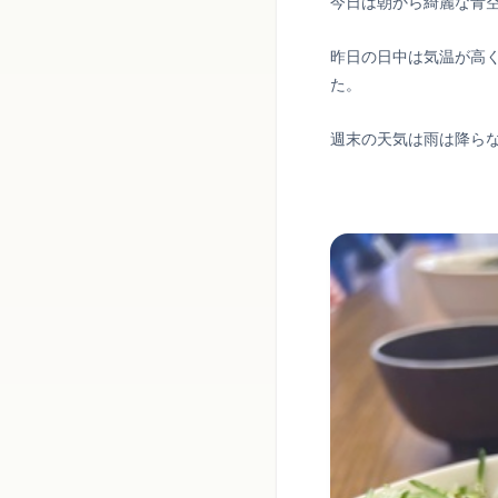
今日は朝から綺麗な青
昨日の日中は気温が高
た。
週末の天気は雨は降ら