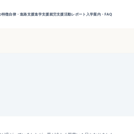
の特徴
自律・進路支援
進学支援
就労支援
活動レポート
入学案内・FAQ