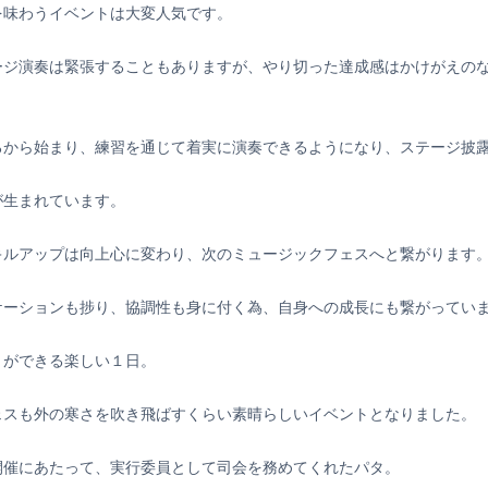
を味わうイベントは大変人気です。
ージ演奏は緊張することもありますが、やり切った達成感はかけがえの
ろから始まり、練習を通じて着実に演奏できるようになり、ステージ披
が生まれています。
キルアップは向上心に変わり、次のミュージックフェスへと繋がります
ケーションも捗り、協調性も身に付く為、自身への成長にも繋がってい
とができる楽しい１日。
ェスも外の寒さを吹き飛ばすくらい素晴らしいイベントとなりました。
開催にあたって、実行委員として司会を務めてくれたパタ。