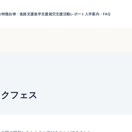
の特徴
自律・進路支援
進学支援
就労支援
活動レポート
入学案内・FAQ
ックフェス