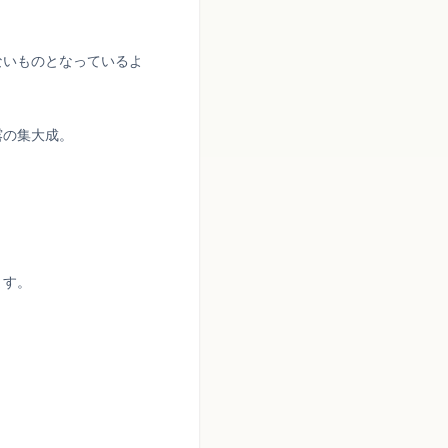
ないものとなっているよ
露の集大成。
。
ます。