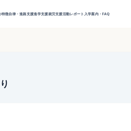
の特徴
自律・進路支援
進学支援
就労支援
活動レポート
入学案内・FAQ
より