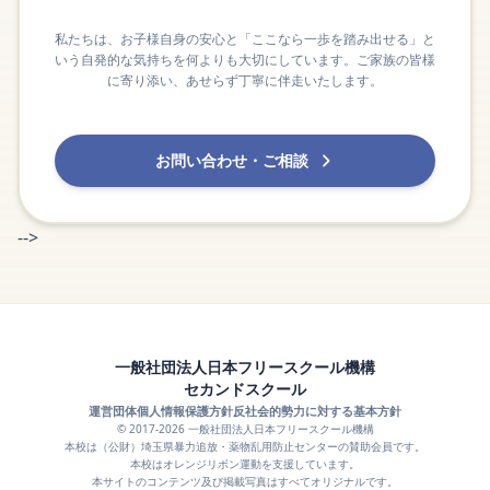
私たちは、お子様自身の安心と「ここなら一歩を踏み出せる」と
いう自発的な気持ちを何よりも大切にしています。ご家族の皆様
に寄り添い、あせらず丁寧に伴走いたします。
お問い合わせ・ご相談
-->
一般社団法人日本フリースクール機構
セカンドスクール
運営団体
個人情報保護方針
反社会的勢力に対する基本方針
© 2017-2026 一般社団法人日本フリースクール機構
本校は（公財）埼玉県暴力追放・薬物乱用防止センターの賛助会員です。
本校はオレンジリボン運動を支援しています。
本サイトのコンテンツ及び掲載写真はすべてオリジナルです。