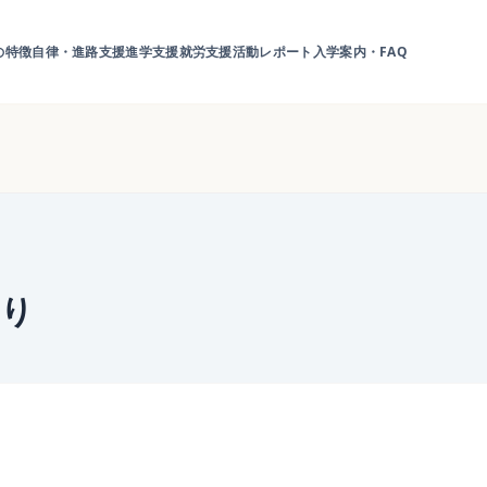
の特徴
自律・進路支援
進学支援
就労支援
活動レポート
入学案内・FAQ
より