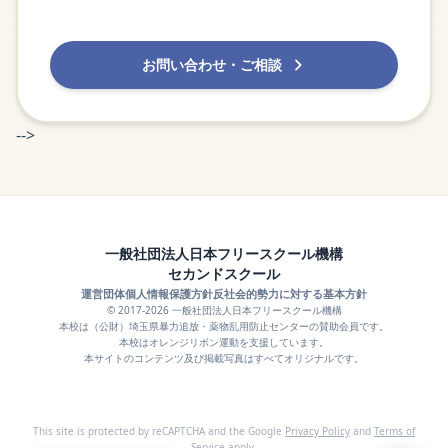
お問い合わせ・ご相談
-->
一般社団法人日本フリースクール機構
セカンドスクール
運営団体
個人情報保護方針
反社会的勢力に対する基本方針
© 2017-2026 一般社団法人日本フリースクール機構
本校は（公財）埼玉県暴力追放・薬物乱用防止センターの賛助会員です。
本校はオレンジリボン運動を支援しています。
本サイトのコンテンツ及び掲載写真はすべてオリジナルです。
This site is protected by reCAPTCHA and the Google
Privacy Policy
and
Terms of
Service
apply.