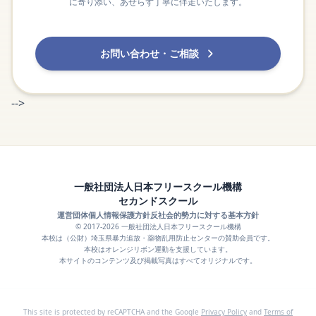
に寄り添い、あせらず丁寧に伴走いたします。
お問い合わせ・ご相談
-->
一般社団法人日本フリースクール機構
セカンドスクール
運営団体
個人情報保護方針
反社会的勢力に対する基本方針
© 2017-2026 一般社団法人日本フリースクール機構
本校は（公財）埼玉県暴力追放・薬物乱用防止センターの賛助会員です。
本校はオレンジリボン運動を支援しています。
本サイトのコンテンツ及び掲載写真はすべてオリジナルです。
This site is protected by reCAPTCHA and the Google
Privacy Policy
and
Terms of