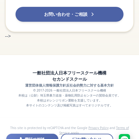
お問い合わせ・ご相談
-->
一般社団法人日本フリースクール機構
セカンドスクール
運営団体
個人情報保護方針
反社会的勢力に対する基本方針
© 2017-2026 一般社団法人日本フリースクール機構
本校は（公財）埼玉県暴力追放・薬物乱用防止センターの賛助会員です。
本校はオレンジリボン運動を支援しています。
本サイトのコンテンツ及び掲載写真はすべてオリジナルです。
This site is protected by reCAPTCHA and the Google
Privacy Policy
and
Terms of
Service
apply.