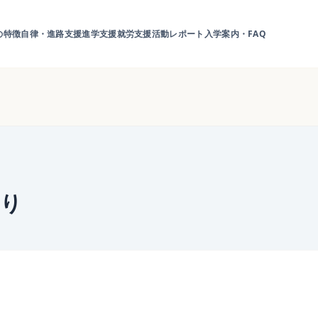
の特徴
自律・進路支援
進学支援
就労支援
活動レポート
入学案内・FAQ
より