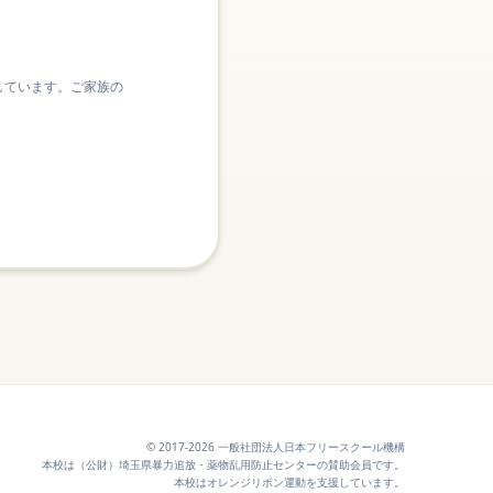
しています。ご家族の
© 2017-2026 一般社団法人日本フリースクール機構
本校は（公財）埼玉県暴力追放・薬物乱用防止センターの賛助会員です。
本校はオレンジリボン運動を支援しています。