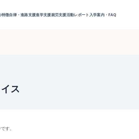
の特徴
自律・進路支援
進学支援
就労支援
活動レポート
入学案内・FAQ
ェイス
井です。