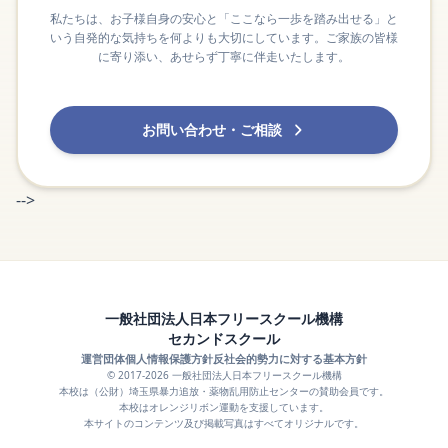
私たちは、お子様自身の安心と「ここなら一歩を踏み出せる」と
いう自発的な気持ちを何よりも大切にしています。ご家族の皆様
に寄り添い、あせらず丁寧に伴走いたします。
お問い合わせ・ご相談
-->
一般社団法人日本フリースクール機構
セカンドスクール
運営団体
個人情報保護方針
反社会的勢力に対する基本方針
© 2017-2026 一般社団法人日本フリースクール機構
本校は（公財）埼玉県暴力追放・薬物乱用防止センターの賛助会員です。
本校はオレンジリボン運動を支援しています。
本サイトのコンテンツ及び掲載写真はすべてオリジナルです。