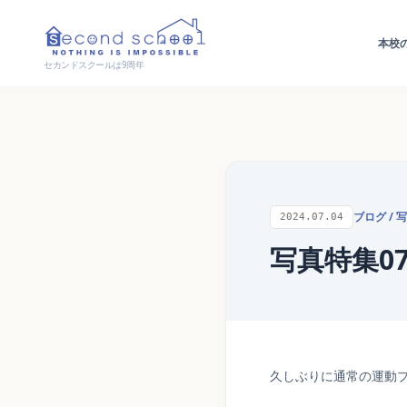
本校
セカンドスクールは9周年
ブログ
/
写
2024.07.04
写真特集0
久しぶりに通常の運動