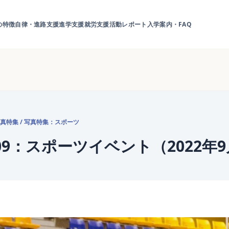
の特徴
自律・進路支援
進学支援
就労支援
活動レポート
入学案内・FAQ
真特集
/
写真特集：スポーツ
09：スポーツイベント（2022年