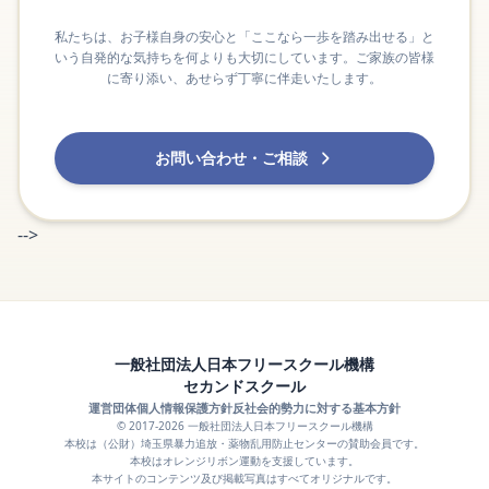
私たちは、お子様自身の安心と「ここなら一歩を踏み出せる」と
いう自発的な気持ちを何よりも大切にしています。ご家族の皆様
に寄り添い、あせらず丁寧に伴走いたします。
お問い合わせ・ご相談
-->
一般社団法人日本フリースクール機構
セカンドスクール
運営団体
個人情報保護方針
反社会的勢力に対する基本方針
© 2017-2026 一般社団法人日本フリースクール機構
本校は（公財）埼玉県暴力追放・薬物乱用防止センターの賛助会員です。
本校はオレンジリボン運動を支援しています。
本サイトのコンテンツ及び掲載写真はすべてオリジナルです。