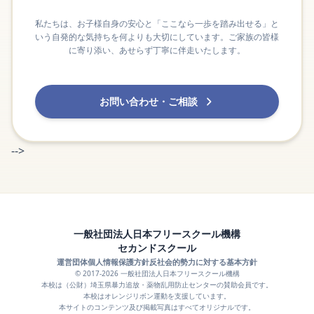
私たちは、お子様自身の安心と「ここなら一歩を踏み出せる」と
いう自発的な気持ちを何よりも大切にしています。ご家族の皆様
に寄り添い、あせらず丁寧に伴走いたします。
お問い合わせ・ご相談
-->
一般社団法人日本フリースクール機構
セカンドスクール
運営団体
個人情報保護方針
反社会的勢力に対する基本方針
© 2017-2026 一般社団法人日本フリースクール機構
本校は（公財）埼玉県暴力追放・薬物乱用防止センターの賛助会員です。
本校はオレンジリボン運動を支援しています。
本サイトのコンテンツ及び掲載写真はすべてオリジナルです。