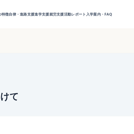
の特徴
自律・進路支援
進学支援
就労支援
活動レポート
入学案内・FAQ
向けて