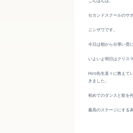
こんばんは。
セカンドスクールのサ
ニシザワです。
今日は朝から分厚い雲
いよいよ明日はクリス
Hiro先生直々に教え
きました。
初めてのダンスと歌を
最高のステージにする