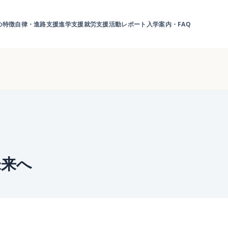
の特徴
自律・進路支援
進学支援
就労支援
活動レポート
入学案内・FAQ
未来へ