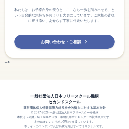
私たちは、お子様自身の安心と「ここなら一歩を踏み出せる」と
いう自発的な気持ちを何よりも大切にしています。ご家族の皆様
に寄り添い、あせらず丁寧に伴走いたします。
お問い合わせ・ご相談
-->
一般社団法人日本フリースクール機構
セカンドスクール
運営団体
個人情報保護方針
反社会的勢力に対する基本方針
© 2017-2026 一般社団法人日本フリースクール機構
本校は（公財）埼玉県暴力追放・薬物乱用防止センターの賛助会員です。
本校はオレンジリボン運動を支援しています。
本サイトのコンテンツ及び掲載写真はすべてオリジナルです。