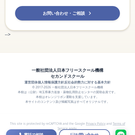
お問い合わせ・ご相談
-->
一般社団法人日本フリースクール機構
セカンドスクール
運営団体
個人情報保護方針
反社会的勢力に対する基本方針
© 2017-2026 一般社団法人日本フリースクール機構
本校は（公財）埼玉県暴力追放・薬物乱用防止センターの賛助会員です。
本校はオレンジリボン運動を支援しています。
本サイトのコンテンツ及び掲載写真はすべてオリジナルです。
This site is protected by reCAPTCHA and the Google
Privacy Policy
and
Terms of
Service
apply.
電話で相談
お問い合わせ